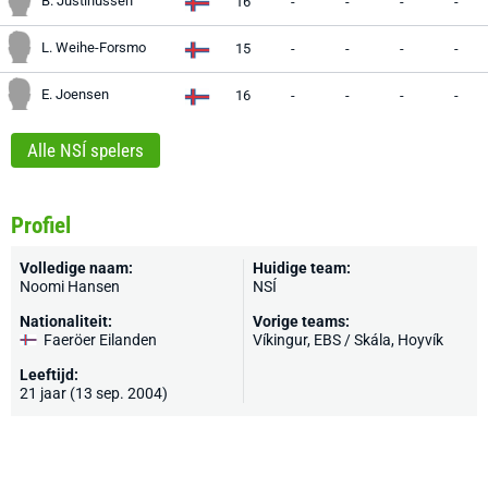
B. Justinussen
16
-
-
-
-
L. Weihe-Forsmo
15
-
-
-
-
E. Joensen
16
-
-
-
-
Alle NSÍ spelers
Profiel
Volledige naam:
Huidige team:
Noomi Hansen
NSÍ
Nationaliteit:
Vorige teams:
Faeröer Eilanden
Víkingur, EBS / Skála, Hoyvík
Leeftijd:
21 jaar (13 sep. 2004)