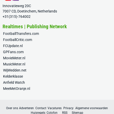
Innovatieweg 20C
7007 CD, Doetinchem, Netherlands
+31(315)-764002
Realtimes | Publishing Network
FootballTransfers.com
FootballCritic.com
FCUpdate.nl
GPFans.com
MovieMeter.nl
MusicMeter.nl
WijWedden.net
Kelderklasse
Anfield Watch
MeeMetOranje.nl
Over ons
Adverteren
Contact
Vacatures
Privacy
Algemene voorwaarden
Huisregels
Colofon
RSS
Sitemap