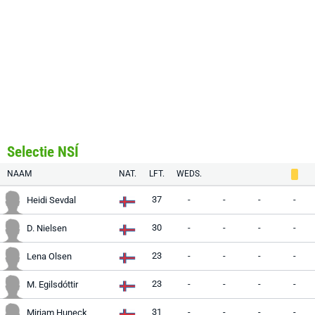
Selectie NSÍ
NAAM
NAT.
LFT.
WEDS.
37
-
-
-
-
Heidi Sevdal
30
-
-
-
-
D. Nielsen
23
-
-
-
-
Lena Olsen
23
-
-
-
-
M. Egilsdóttir
31
-
-
-
-
Mirjam Huneck