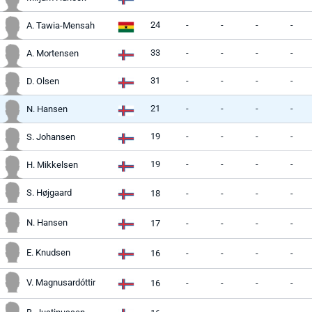
24
-
-
-
-
A. Tawia-Mensah
33
-
-
-
-
A. Mortensen
31
-
-
-
-
D. Olsen
21
-
-
-
-
N. Hansen
19
-
-
-
-
S. Johansen
19
-
-
-
-
H. Mikkelsen
S. Højgaard
18
-
-
-
-
N. Hansen
17
-
-
-
-
E. Knudsen
16
-
-
-
-
V. Magnusardóttir
16
-
-
-
-