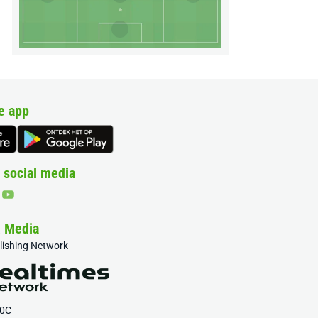
e app
 social media
& Media
blishing Network
20C