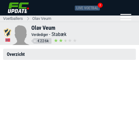
2
LIVE VOETBAL
Voetballers
Olav Veum
Olav Veum
-
Stabæk
Verdediger
€226k
Overzicht