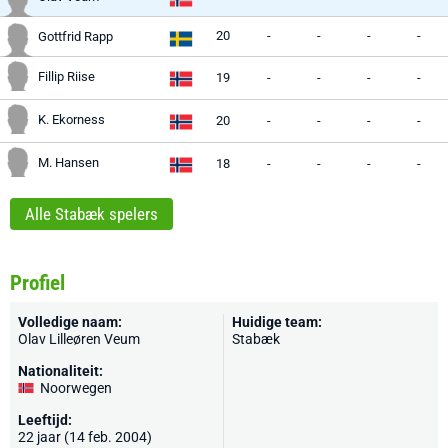
20
-
-
-
-
Gottfrid Rapp
Fillip Riise
19
-
-
-
-
K. Ekorness
20
-
-
-
-
M. Hansen
18
-
-
-
-
Alle Stabæk spelers
Profiel
Volledige naam:
Huidige team:
Olav Lilleøren Veum
Stabæk
Nationaliteit:
Noorwegen
Leeftijd:
22 jaar (14 feb. 2004)