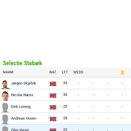
Selectie Stabæk
NAAM
NAT.
LFT.
WEDS.
35
-
-
-
-
Jørgen Skjelvik
33
-
-
-
-
Nicolai Næss
25
-
-
-
-
Eirik Lereng
28
-
-
-
-
Andreas Hoven
22
-
-
-
-
Olav Veum