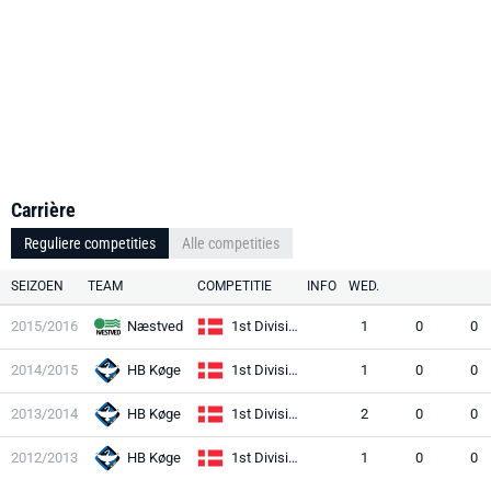
Carrière
Reguliere competities
Alle competities
SEIZOEN
TEAM
COMPETITIE
INFO
WED.
2015/2016
Næstved
1st Division
1
0
0
2014/2015
HB Køge
1st Division
1
0
0
2013/2014
HB Køge
1st Division
2
0
0
2012/2013
HB Køge
1st Division
1
0
0