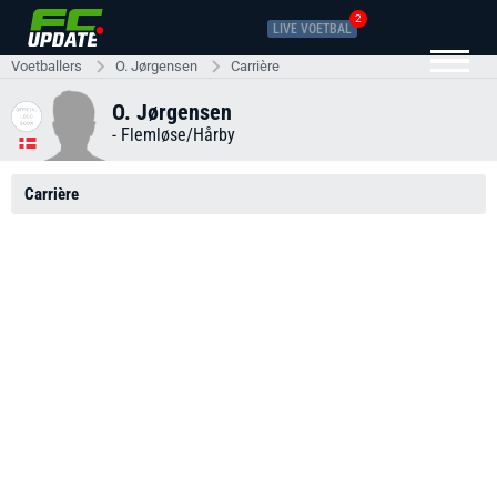
2
LIVE VOETBAL
Voetballers
O. Jørgensen
Carrière
O. Jørgensen
-
Flemløse/Hårby
Carrière