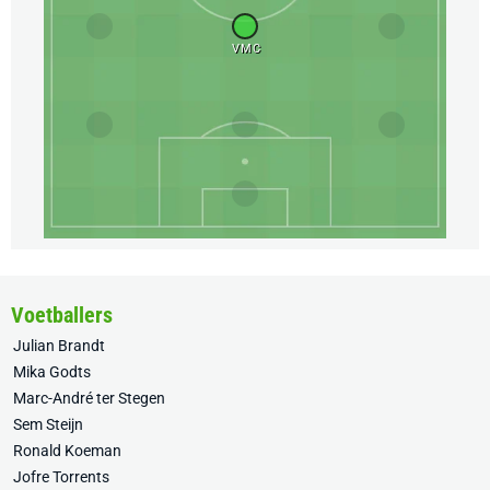
VMC
Voetballers
Julian Brandt
Mika Godts
Marc-André ter Stegen
Sem Steijn
Ronald Koeman
Jofre Torrents