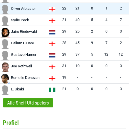
22
21
0
1
2
Oliver Arblaster
21
40
5
4
7
Sydie Peck
29
25
2
0
3
Jairo Riedewald
28
45
9
7
2
Callum O'Hare
29
37
5
12
12
Gustavo Hamer
31
10
0
0
0
Joe Rothwell
19
-
-
-
-
Romelle Donovan
21
0
0
0
0
E. Ukaki
Alle Sheff Utd spelers
Profiel