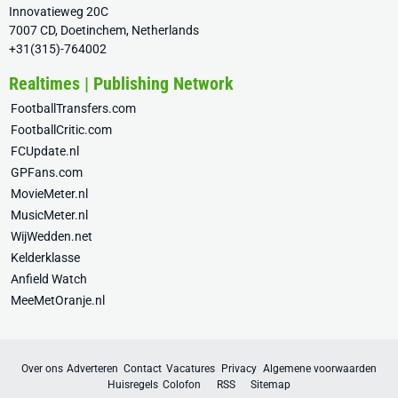
Innovatieweg 20C
7007 CD, Doetinchem, Netherlands
+31(315)-764002
Realtimes | Publishing Network
FootballTransfers.com
FootballCritic.com
FCUpdate.nl
GPFans.com
MovieMeter.nl
MusicMeter.nl
WijWedden.net
Kelderklasse
Anfield Watch
MeeMetOranje.nl
Over ons
Adverteren
Contact
Vacatures
Privacy
Algemene voorwaarden
Huisregels
Colofon
RSS
Sitemap