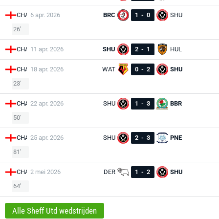
CHA
6 apr. 2026
BRC
1
-
0
SHU
26'
CHA
11 apr. 2026
SHU
2
-
1
HUL
CHA
18 apr. 2026
WAT
0
-
2
SHU
23'
CHA
22 apr. 2026
SHU
1
-
3
BBR
50'
CHA
25 apr. 2026
SHU
2
-
3
PNE
81'
CHA
2 mei 2026
DER
1
-
2
SHU
64'
Alle Sheff Utd wedstrijden