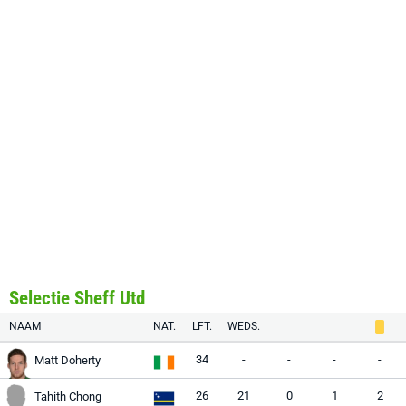
Selectie Sheff Utd
NAAM
NAT.
LFT.
WEDS.
34
-
-
-
-
Matt Doherty
26
21
0
1
2
Tahith Chong