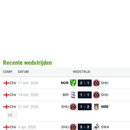
Recente wedstrijden
COMP.
DATUM
WEDSTRIJD
CHA
11 mrt. 2026
NOR
2
-
1
SHU
CHA
14 mrt. 2026
BIR
1
-
1
SHU
CHA
21 mrt. 2026
SHU
1
-
2
WRE
23'
CHA
3 apr. 2026
SHU
3
-
3
SWA