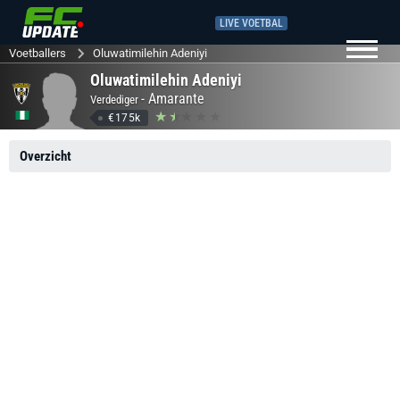
LIVE VOETBAL
Voetballers
Oluwatimilehin Adeniyi
Oluwatimilehin Adeniyi
-
Amarante
Verdediger
€175k
Overzicht