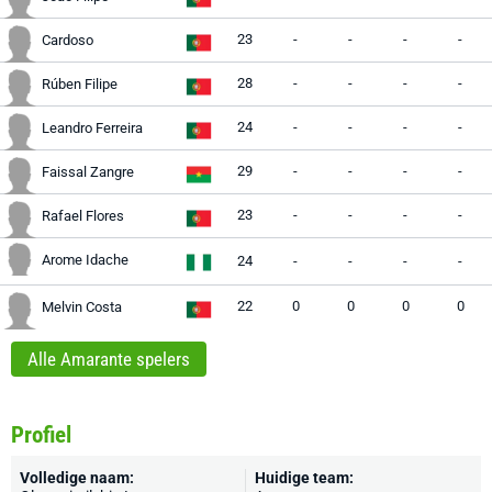
23
-
-
-
-
Cardoso
28
-
-
-
-
Rúben Filipe
24
-
-
-
-
Leandro Ferreira
29
-
-
-
-
Faissal Zangre
23
-
-
-
-
Rafael Flores
Arome Idache
24
-
-
-
-
22
0
0
0
0
Melvin Costa
Alle Amarante spelers
Profiel
Volledige naam:
Huidige team: