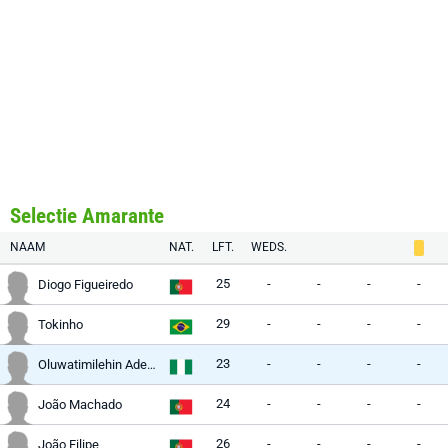
Selectie Amarante
NAAM
NAT.
LFT.
WEDS.
25
-
-
-
-
Diogo Figueiredo
29
-
-
-
-
Tokinho
23
-
-
-
-
Oluwatimilehin Adeniyi
24
-
-
-
-
João Machado
26
-
-
-
-
João Filipe