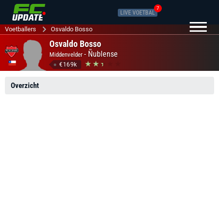
7
LIVE VOETBAL
Voetballers
Osvaldo Bosso
Osvaldo Bosso
-
Ñublense
Middenvelder
€169k
Overzicht