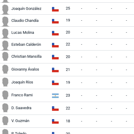
25
-
-
-
-
Joaquín González
19
-
-
-
-
Claudio Chandía
20
-
-
-
-
Lucas Molina
22
-
-
-
-
Esteban Calderón
Christian Mansilla
20
-
-
-
-
Giovanny Ávalos
21
-
-
-
-
Joaquín Ríos
19
-
-
-
-
Franco Rami
23
-
-
-
-
D. Saavedra
22
-
-
-
-
V. Guzmán
18
-
-
-
-
P. Toledo
20
-
-
-
-