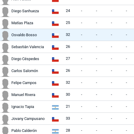
24
-
-
-
-
Diego Sanhueza
25
-
-
-
-
Matías Plaza
32
-
-
-
-
Osvaldo Bosso
26
-
-
-
-
Sebastián Valencia
27
-
-
-
-
Diego Céspedes
26
-
-
-
-
Carlos Salomón
32
-
-
-
-
Felipe Campos
30
-
-
-
-
Manuel Rivera
21
-
-
-
-
Ignacio Tapia
33
-
-
-
-
Jovany Campusano
28
-
-
-
-
Pablo Calderón