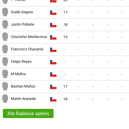
Guido Segura
17
-
-
-
-
Justin Poblete
18
-
-
-
-
Crisstofer Montecinos
19
-
-
-
-
Francisco Chavarría
-
-
-
-
-
Felipe Reyes
-
-
-
-
-
M Muñoz
-
-
-
-
-
Bastian Muñoz
17
-
-
-
-
Martín Araneda
18
-
-
-
-
Alle Ñublense spelers