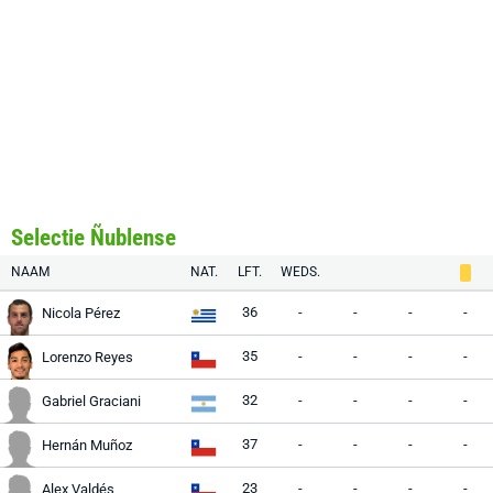
Selectie Ñublense
NAAM
NAT.
LFT.
WEDS.
36
-
-
-
-
Nicola Pérez
35
-
-
-
-
Lorenzo Reyes
32
-
-
-
-
Gabriel Graciani
37
-
-
-
-
Hernán Muñoz
23
-
-
-
-
Alex Valdés