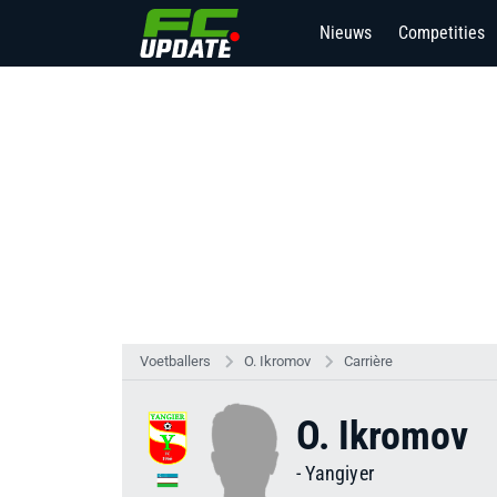
Nieuws
Competities
Voetballers
O. Ikromov
Carrière
O. Ikromov
-
Yangiyer