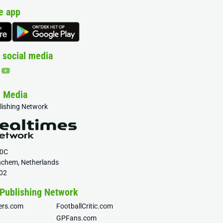
e app
 social media
& Media
blishing Network
20C
nchem, Netherlands
02
 Publishing Network
fers.com
FootballCritic.com
GPFans.com