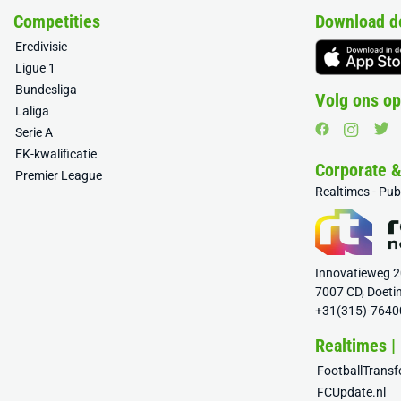
Competities
Download d
Eredivisie
Ligue 1
Bundesliga
Volg ons op
Laliga
Serie A
EK-kwalificatie
Corporate 
Premier League
Realtimes - Pu
Innovatieweg 
7007 CD, Doeti
+31(315)-7640
Realtimes |
FootballTrans
FCUpdate.nl