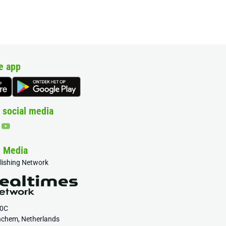
e app
 social media
& Media
blishing Network
20C
nchem, Netherlands