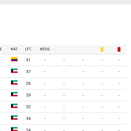
E
NAT.
LFT.
WEDS.
31
-
-
-
-
-
37
-
-
-
-
-
26
-
-
-
-
-
29
-
-
-
-
-
32
-
-
-
-
-
34
-
-
-
-
-
24
-
-
-
-
-