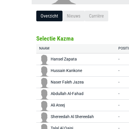
Overzicht
Nieuws
Carrière
Selectie Kazma
NAAM
POSITI
Hansel Zapata
-
Hussain Kankone
-
Naser Faleh Jazea
-
Abdullah Al-Fahad
-
Ali Ateej
-
Shereedah Al Shereedah
-
Talal Al Qaisi
-