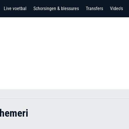
Live voetbal
Schorsingen & blessures
Transfers
Video's
hemeri