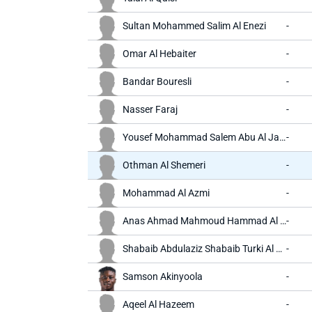
Sultan Mohammed Salim Al Enezi
-
Omar Al Hebaiter
-
Bandar Bouresli
-
Nasser Faraj
-
Yousef Mohammad Salem Abu Al Jazar
-
Othman Al Shemeri
-
Mohammad Al Azmi
-
Anas Ahmad Mahmoud Hammad Al Awadat
-
Shabaib Abdulaziz Shabaib Turki Al Khaldi
-
Samson Akinyoola
-
Aqeel Al Hazeem
-