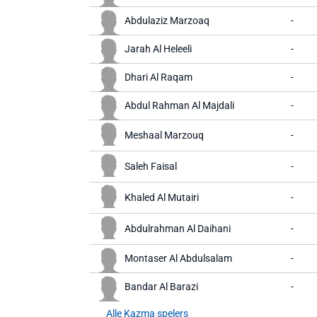
Abdulaziz Marzoaq
-
Jarah Al Heleeli
-
Dhari Al Raqam
-
Abdul Rahman Al Majdali
-
Meshaal Marzouq
-
Saleh Faisal
-
Khaled Al Mutairi
-
Abdulrahman Al Daihani
-
Montaser Al Abdulsalam
-
Bandar Al Barazi
-
Alle Kazma spelers