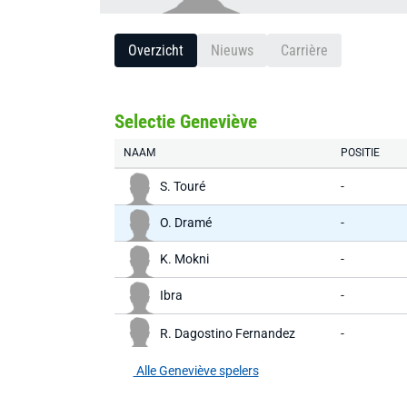
Overzicht
Nieuws
Carrière
Selectie Geneviève
NAAM
POSITIE
S. Touré
-
O. Dramé
-
K. Mokni
-
Ibra
-
R. Dagostino Fernandez
-
Alle Geneviève spelers