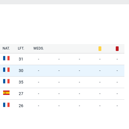
NAT.
LFT.
WEDS.
31
-
-
-
-
-
30
-
-
-
-
-
35
-
-
-
-
-
27
-
-
-
-
-
26
-
-
-
-
-