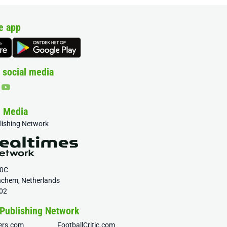
e app
 social media
& Media
blishing Network
20C
nchem, Netherlands
02
 Publishing Network
fers.com
FootballCritic.com