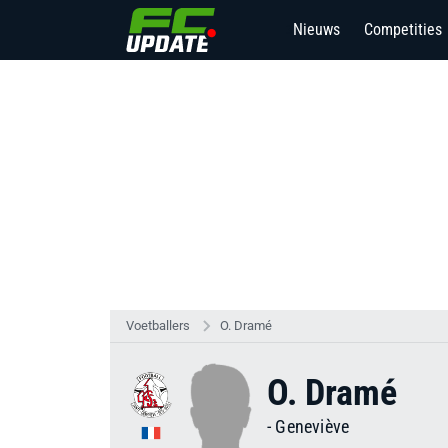
Nieuws
Competities
3
Voetballers
O. Dramé
O. Dramé
-
Geneviève