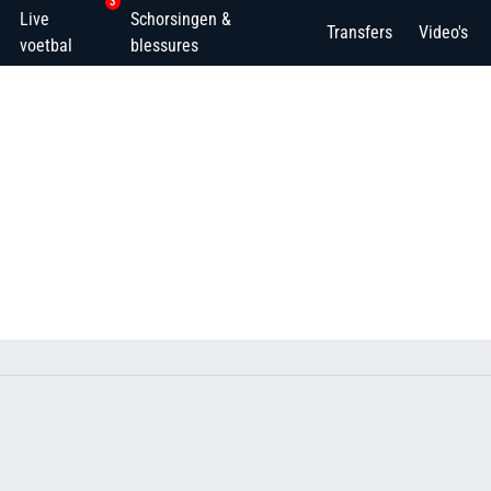
3
Live
Schorsingen &
Transfers
Video's
voetbal
blessures