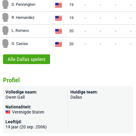
D. Pennington
19
-
-
-
-
R. Hernandez
19
-
-
-
-
L. Romero
20
-
-
-
-
G. Casias
20
-
-
-
-
Alle Dallas spelers
Profiel
Volledige naam:
Huidige team:
Owen Gall
Dallas
Nationaliteit:
Verenigde Staten
Leeftijd:
19 jaar (20 sep. 2006)