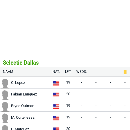
Selectie Dallas
NAAM
NAT.
LFT.
WEDS.
19
-
-
-
-
C. Lopez
20
-
-
-
-
Fabian Enriquez
19
-
-
-
-
Bryce Outman
19
-
-
-
-
M. Cortellessa
20
-
-
-
-
L. Marquez