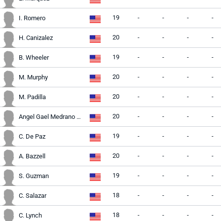
19
-
-
-
-
I. Romero
20
-
-
-
-
H. Canizalez
19
-
-
-
-
B. Wheeler
20
-
-
-
-
M. Murphy
20
-
-
-
-
M. Padilla
20
-
-
-
-
Angel Gael Medrano Mayorga
19
-
-
-
-
C. De Paz
20
-
-
-
-
A. Bazzell
19
-
-
-
-
S. Guzman
18
-
-
-
-
C. Salazar
18
-
-
-
-
C. Lynch