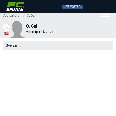
LIVE VOETBAL
Voetballers
O. Gall
O. Gall
-
Dallas
Verdediger
Overzicht