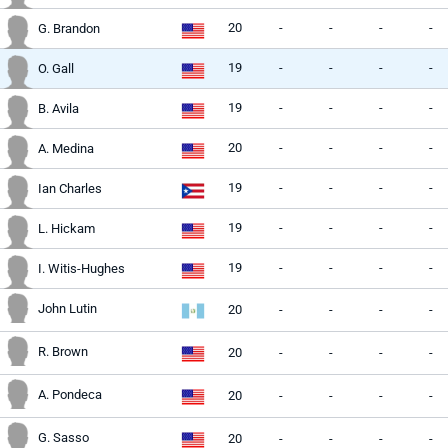
20
-
-
-
-
G. Brandon
19
-
-
-
-
O. Gall
19
-
-
-
-
B. Avila
20
-
-
-
-
A. Medina
19
-
-
-
-
Ian Charles
19
-
-
-
-
L. Hickam
19
-
-
-
-
I. Witis-Hughes
John Lutin
20
-
-
-
-
R. Brown
20
-
-
-
-
A. Pondeca
20
-
-
-
-
G. Sasso
20
-
-
-
-