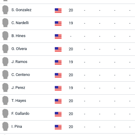
S. Gonzalez
20
-
-
-
-
C. Nardelli
19
-
-
-
-
B. Hines
-
-
-
-
-
G. Olvera
20
-
-
-
-
J. Ramos
19
-
-
-
-
C. Centeno
20
-
-
-
-
J. Perez
19
-
-
-
-
T. Hayes
20
-
-
-
-
F. Gallardo
20
-
-
-
-
I. Pina
20
-
-
-
-