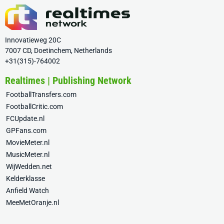
Innovatieweg 20C
7007 CD, Doetinchem, Netherlands
+31(315)-764002
Realtimes | Publishing Network
FootballTransfers.com
FootballCritic.com
FCUpdate.nl
GPFans.com
MovieMeter.nl
MusicMeter.nl
WijWedden.net
Kelderklasse
Anfield Watch
MeeMetOranje.nl