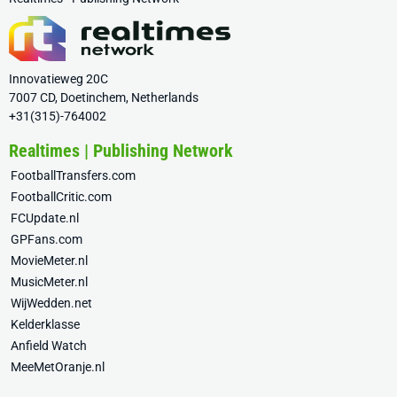
Innovatieweg 20C
7007 CD, Doetinchem, Netherlands
+31(315)-764002
Realtimes | Publishing Network
FootballTransfers.com
FootballCritic.com
FCUpdate.nl
GPFans.com
MovieMeter.nl
MusicMeter.nl
WijWedden.net
Kelderklasse
Anfield Watch
MeeMetOranje.nl