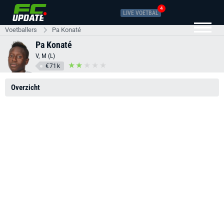
4
LIVE VOETBAL
Voetballers
Pa Konaté
Pa Konaté
V, M (L)
€71k
Overzicht