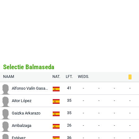
Selectie Balmaseda
NAAM
NAT.
LFT.
WEDS.
41
-
-
-
-
Alfonso Valín Gasamanes
35
-
-
-
-
Aitor López
35
-
-
-
-
Gaizka Arkarazo
26
-
-
-
-
Arribalzaga
36
-
-
-
-
Estévez