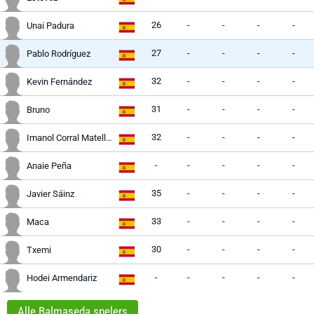
26
-
-
-
-
Unai Padura
27
-
-
-
-
Pablo Rodríguez
32
-
-
-
-
Kevin Fernández
31
-
-
-
-
Bruno
32
-
-
-
-
Imanol Corral Matellán
-
-
-
-
-
Anaie Peña
35
-
-
-
-
Javier Sáinz
33
-
-
-
-
Maca
30
-
-
-
-
Txemi
-
-
-
-
-
Hodei Armendariz
Alle Balmaseda spelers