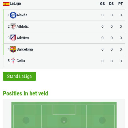
LaLiga
GS
DS
PT
Alavés
0
0
0
1
Athletic
0
0
0
2
Atlético
0
0
0
3
Barcelona
0
0
0
4
Celta
0
0
0
5
Stand LaLiga
Posities in het veld