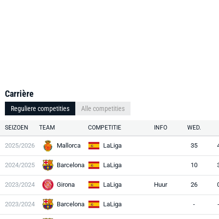
Carrière
Reguliere competities
Alle competities
SEIZOEN
TEAM
COMPETITIE
INFO
WED.
2025/2026
Mallorca
LaLiga
35
2024/2025
Barcelona
LaLiga
10
2023/2024
Girona
LaLiga
Huur
26
2023/2024
Barcelona
LaLiga
-