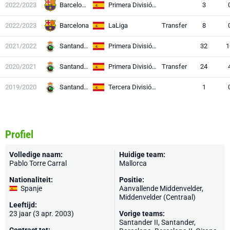
2022/2023
Barcelona II
Primera División RFEF
3
2022/2023
Barcelona
LaLiga
Transfer
8
2021/2022
Santander
Primera División RFEF
32
1
2020/2021
Santander
Primera División RFEF
Transfer
24
2019/2020
Santander II
Tercera División RFEF
1
Profiel
Volledige naam:
Huidige team:
Pablo Torre Carral
Mallorca
Nationaliteit:
Positie:
Spanje
Aanvallende Middenvelder,
Middenvelder (Centraal)
Leeftijd:
23 jaar (3 apr. 2003)
Vorige teams:
Santander II,
Santander
,