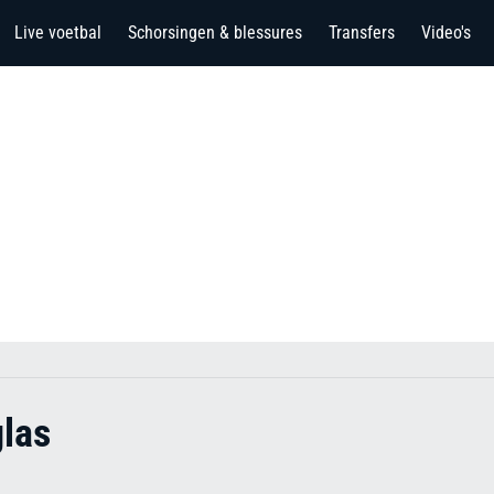
Live voetbal
Schorsingen & blessures
Transfers
Video's
glas