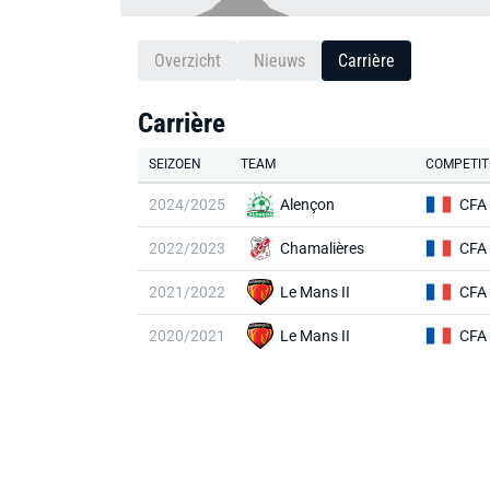
Overzicht
Nieuws
Carrière
Carrière
SEIZOEN
TEAM
COMPETIT
2024/2025
Alençon
CFA
2022/2023
Chamalières
CFA
2021/2022
Le Mans II
CFA
2020/2021
Le Mans II
CFA