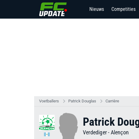
Nieuws
Competities
Voetballers
Patrick Douglas
Carrière
Patrick Dou
Verdediger
-
Alençon