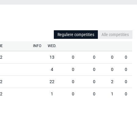
Reguliere competities
Alle competities
IE
INFO
WED.
 2
13
0
0
0
0
4
0
0
0
0
 2
22
0
0
2
0
 2
1
0
0
1
0