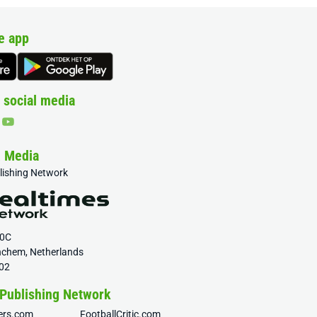
e app
 social media
& Media
blishing Network
20C
nchem, Netherlands
02
 Publishing Network
fers.com
FootballCritic.com