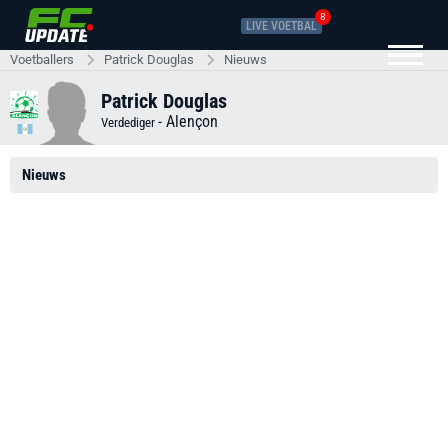
8
LIVE VOETBAL
Voetballers
Patrick Douglas
Nieuws
Patrick Douglas
-
Alençon
Verdediger
Nieuws