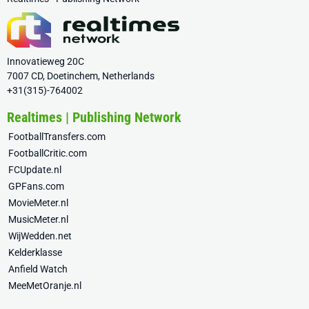
Innovatieweg 20C
7007 CD, Doetinchem, Netherlands
+31(315)-764002
Realtimes | Publishing Network
FootballTransfers.com
FootballCritic.com
FCUpdate.nl
GPFans.com
MovieMeter.nl
MusicMeter.nl
WijWedden.net
Kelderklasse
Anfield Watch
MeeMetOranje.nl