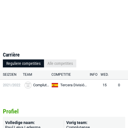
Carrière
Reguliere competities
Alle competities
SEIZOEN
TEAM
COMPETITIE
INFO
WED.
2021/2022
Complutense
Tercera División RFEF
15
0
Profiel
Volledige naam:
Vorig team:
Paul Leiva Ledesma
Complutense