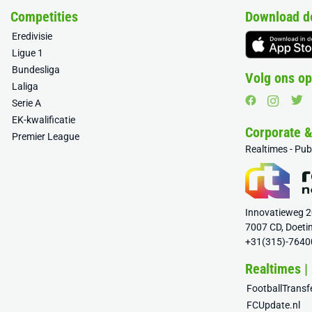
Competities
Download d
Eredivisie
Ligue 1
Bundesliga
Volg ons op
Laliga
Serie A
EK-kwalificatie
Corporate 
Premier League
Realtimes - Pu
Innovatieweg 
7007 CD, Doeti
+31(315)-7640
Realtimes |
FootballTrans
FCUpdate.nl