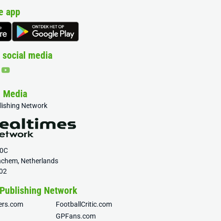
e app
 social media
& Media
blishing Network
20C
nchem, Netherlands
02
 Publishing Network
fers.com
FootballCritic.com
GPFans.com