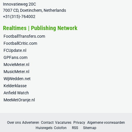
Innovatieweg 20C
7007 CD, Doetinchem, Netherlands
+31(315)-764002
Realtimes | Publishing Network
FootballTransfers.com
FootballCritic.com
FCUpdate.nl
GPFans.com
MovieMeter.nl
MusicMeter.nl
WijWedden.net
Kelderklasse
Anfield Watch
MeeMetOranje.nl
Over ons
Adverteren
Contact
Vacatures
Privacy
Algemene voorwaarden
Huisregels
Colofon
RSS
Sitemap