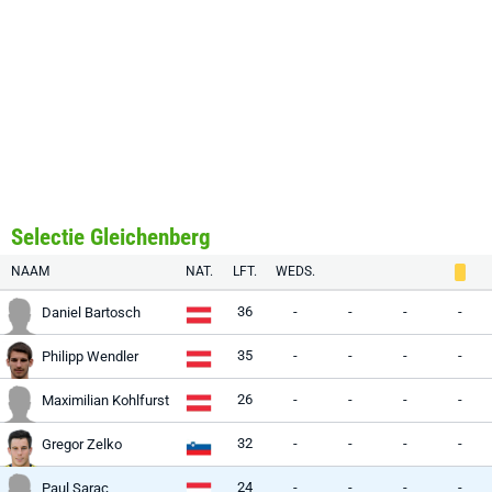
Selectie Gleichenberg
NAAM
NAT.
LFT.
WEDS.
36
-
-
-
-
Daniel Bartosch
35
-
-
-
-
Philipp Wendler
26
-
-
-
-
Maximilian Kohlfurst
32
-
-
-
-
Gregor Zelko
24
-
-
-
-
Paul Sarac