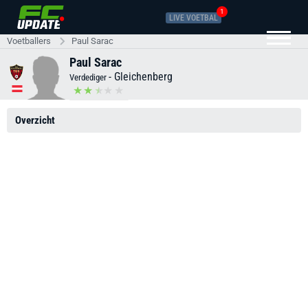
1
LIVE VOETBAL
Voetballers
Paul Sarac
Paul Sarac
-
Gleichenberg
Verdediger
Overzicht