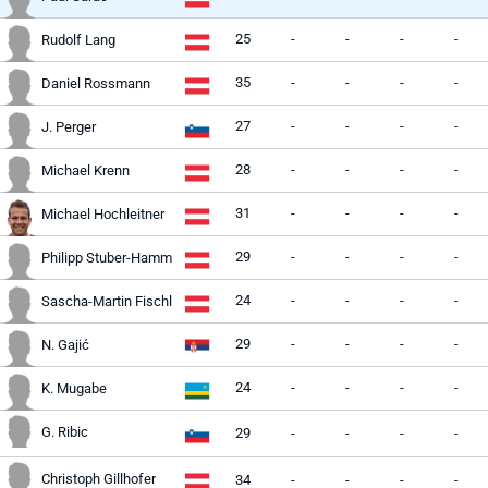
25
-
-
-
-
Rudolf Lang
35
-
-
-
-
Daniel Rossmann
27
-
-
-
-
J. Perger
28
-
-
-
-
Michael Krenn
31
-
-
-
-
Michael Hochleitner
29
-
-
-
-
Philipp Stuber-Hamm
24
-
-
-
-
Sascha-Martin Fischl
29
-
-
-
-
N. Gajić
24
-
-
-
-
K. Mugabe
G. Ribic
29
-
-
-
-
Christoph Gillhofer
34
-
-
-
-