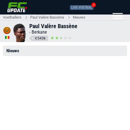
5
LIVE VOETBAL
Voetballers
Paul Valère Bassène
Nieuws
Paul Valère Bassène
-
Berkane
€540k
Nieuws