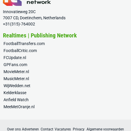
Innovatieweg 20C
7007 CD, Doetinchem, Netherlands
+31(315)-764002
Realtimes | Publishing Network
FootballTransfers.com
FootballCritic.com
FCUpdate.nl
GPFans.com
MovieMeter.nl
MusicMeter.nl
WijWedden.net
Kelderklasse
Anfield Watch
MeeMetOranje.nl
Over ons
Adverteren
Contact
Vacatures
Privacy
Algemene voorwaarden