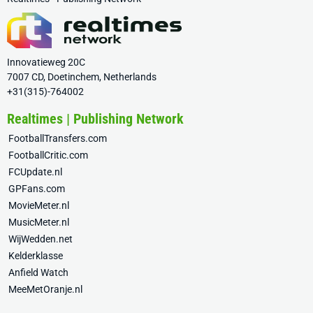
Innovatieweg 20C
7007 CD, Doetinchem, Netherlands
+31(315)-764002
Realtimes | Publishing Network
FootballTransfers.com
FootballCritic.com
FCUpdate.nl
GPFans.com
MovieMeter.nl
MusicMeter.nl
WijWedden.net
Kelderklasse
Anfield Watch
MeeMetOranje.nl