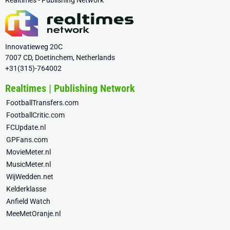
Realtimes - Publishing Network
Innovatieweg 20C
7007 CD, Doetinchem, Netherlands
+31(315)-764002
Realtimes | Publishing Network
FootballTransfers.com
FootballCritic.com
FCUpdate.nl
GPFans.com
MovieMeter.nl
MusicMeter.nl
WijWedden.net
Kelderklasse
Anfield Watch
MeeMetOranje.nl