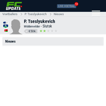
18
LIVE VOETBAL
Voetballers
P. Tseslyukevich
Nieuws
P. Tseslyukevich
-
Slutsk
Middenvelder
€50k
Nieuws