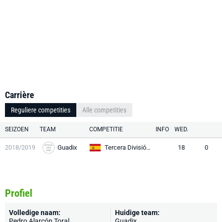
Carrière
Reguliere competities
Alle competities
SEIZOEN
TEAM
COMPETITIE
INFO
WED.
2018/2019
Guadix
Tercera División RFEF
18
0
Profiel
Volledige naam:
Huidige team:
Pedro Alarcón Toral
Guadix