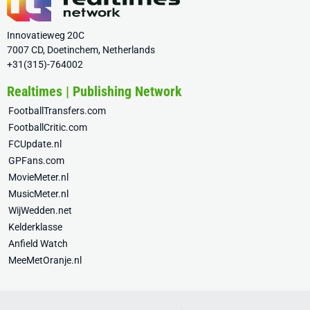
Innovatieweg 20C
7007 CD, Doetinchem, Netherlands
+31(315)-764002
Realtimes | Publishing Network
FootballTransfers.com
FootballCritic.com
FCUpdate.nl
GPFans.com
MovieMeter.nl
MusicMeter.nl
WijWedden.net
Kelderklasse
Anfield Watch
MeeMetOranje.nl