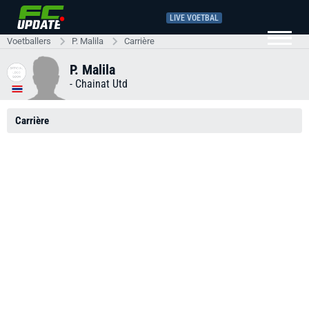
LIVE VOETBAL
Voetballers
P. Malila
Carrière
P. Malila
-
Chainat Utd
Carrière