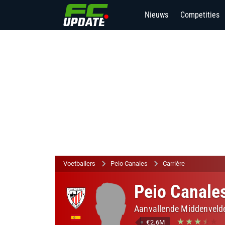
Nieuws
Competities
Voetballers
Peio Canales
Carrière
Peio Canale
Aanvallende Middenvelde
€2.6M