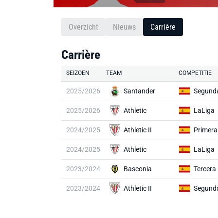
Overzicht
Nieuws
Carrière
Carrière
SEIZOEN
TEAM
COMPETITIE
2025/2026
Santander
Segunda
2025/2026
Athletic
LaLiga
2024/2025
Athletic II
Primera
2024/2025
Athletic
LaLiga
2023/2024
Basconia
Tercera
2023/2024
Athletic II
Segunda