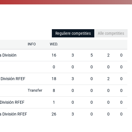
Reguliere competities
Alle competities
INFO
WED.
 División
16
3
5
2
0
0
0
0
0
0
 División RFEF
18
3
0
2
0
Transfer
8
0
0
0
0
 División RFEF
1
0
0
0
0
 División RFEF
26
3
0
0
0