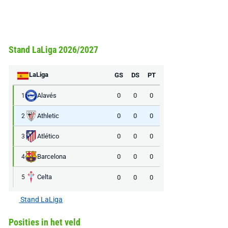
Stand LaLiga 2026/2027
LaLiga
GS
DS
PT
Alavés
0
0
0
1
Athletic
0
0
0
2
Atlético
0
0
0
3
Barcelona
0
0
0
4
Celta
0
0
0
5
Stand LaLiga
Posities in het veld