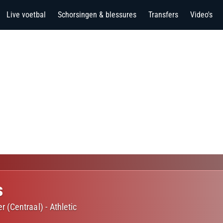
Live voetbal
Schorsingen & blessures
Transfers
Video's
s
r (Centraal)
-
Athletic