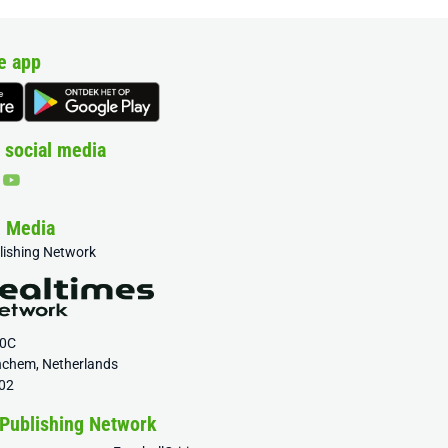
e app
 social media
& Media
blishing Network
20C
nchem, Netherlands
02
 Publishing Network