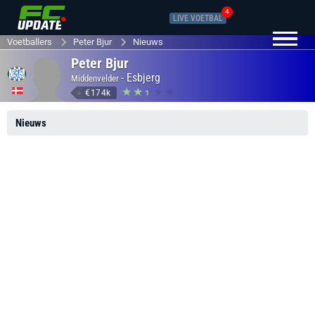
4
LIVE VOETBAL
Voetballers
Peter Bjur
Nieuws
Peter Bjur
-
Esbjerg
Middenvelder
€174k
Nieuws