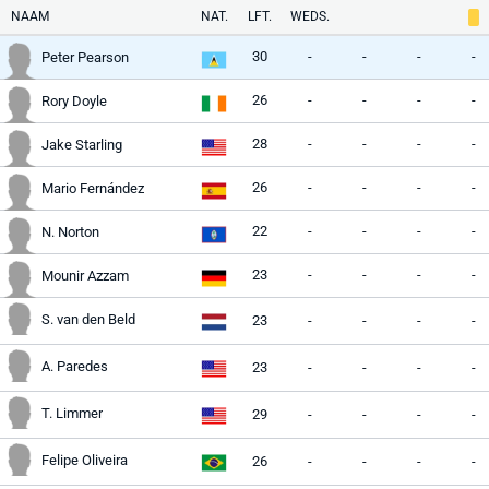
NAAM
NAT.
LFT.
WEDS.
30
-
-
-
-
Peter Pearson
26
-
-
-
-
Rory Doyle
28
-
-
-
-
Jake Starling
26
-
-
-
-
Mario Fernández
22
-
-
-
-
N. Norton
23
-
-
-
-
Mounir Azzam
S. van den Beld
23
-
-
-
-
A. Paredes
23
-
-
-
-
T. Limmer
29
-
-
-
-
Felipe Oliveira
26
-
-
-
-