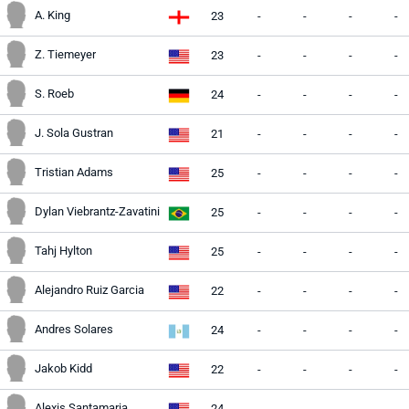
A. King
23
-
-
-
-
Z. Tiemeyer
23
-
-
-
-
S. Roeb
24
-
-
-
-
J. Sola Gustran
21
-
-
-
-
Tristian Adams
25
-
-
-
-
Dylan Viebrantz-Zavatini
25
-
-
-
-
Tahj Hylton
25
-
-
-
-
Alejandro Ruiz Garcia
22
-
-
-
-
Andres Solares
24
-
-
-
-
Jakob Kidd
22
-
-
-
-
Alexis Santamaria
24
-
-
-
-