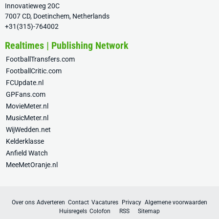
Innovatieweg 20C
7007 CD, Doetinchem, Netherlands
+31(315)-764002
Realtimes | Publishing Network
FootballTransfers.com
FootballCritic.com
FCUpdate.nl
GPFans.com
MovieMeter.nl
MusicMeter.nl
WijWedden.net
Kelderklasse
Anfield Watch
MeeMetOranje.nl
Over ons
Adverteren
Contact
Vacatures
Privacy
Algemene voorwaarden
Huisregels
Colofon
RSS
Sitemap