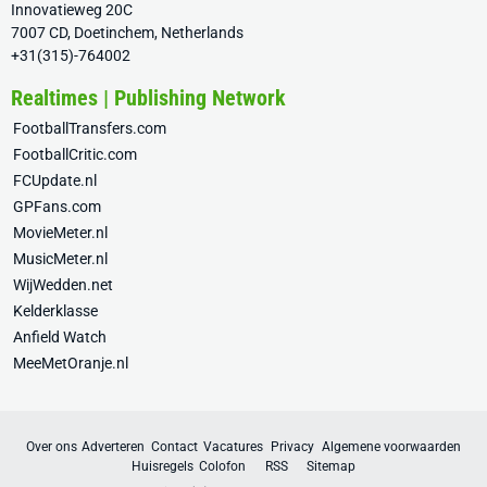
Innovatieweg 20C
7007 CD, Doetinchem, Netherlands
+31(315)-764002
Realtimes | Publishing Network
FootballTransfers.com
FootballCritic.com
FCUpdate.nl
GPFans.com
MovieMeter.nl
MusicMeter.nl
WijWedden.net
Kelderklasse
Anfield Watch
MeeMetOranje.nl
Over ons
Adverteren
Contact
Vacatures
Privacy
Algemene voorwaarden
Huisregels
Colofon
RSS
Sitemap