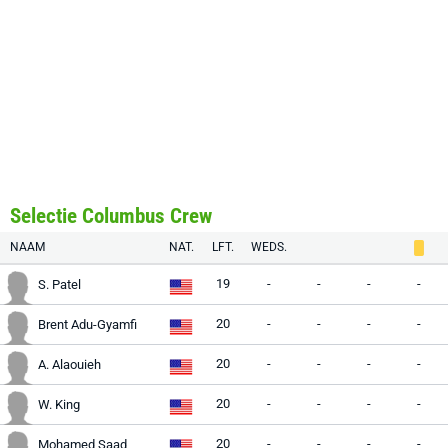
Selectie Columbus Crew
NAAM
NAT.
LFT.
WEDS.
19
-
-
-
-
S. Patel
20
-
-
-
-
Brent Adu-Gyamfi
20
-
-
-
-
A. Alaouieh
20
-
-
-
-
W. King
20
-
-
-
-
Mohamed Saad