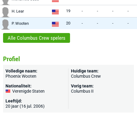
19
-
-
-
-
H. Lear
20
-
-
-
-
P. Wooten
Alle Columbus Crew spelers
Profiel
Volledige naam:
Huidige team:
Phoenix Wooten
Columbus Crew
Nationaliteit:
Vorig team:
Verenigde Staten
Columbus II
Leeftijd:
20 jaar (16 jul. 2006)