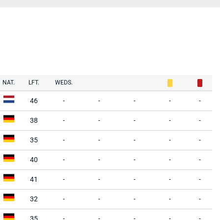
NAT.
LFT.
WEDS.
46
-
-
-
-
-
38
-
-
-
-
-
35
-
-
-
-
-
40
-
-
-
-
-
41
-
-
-
-
-
32
-
-
-
-
-
35
-
-
-
-
-