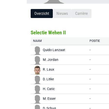
Overzicht
Nieuws
Carrière
Selectie Wehen II
NAAM
POSITIE
Quido Lanzaat
-
M. Jordan
-
R. Laux
-
D. Litke
-
H. Catic
-
M. Esser
-
D. Schug
-