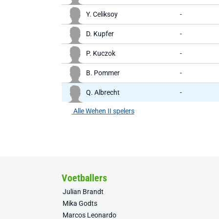
Y. Celiksoy
-
D. Kupfer
-
P. Kuczok
-
B. Pommer
-
Q. Albrecht
-
Alle Wehen II spelers
Voetballers
Julian Brandt
Mika Godts
Marcos Leonardo