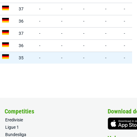
37
-
-
-
-
-
36
-
-
-
-
-
37
-
-
-
-
-
36
-
-
-
-
-
35
-
-
-
-
-
Competities
Download d
Eredivisie
Ligue 1
Bundesliga