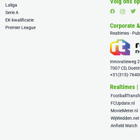
Volg ons op
Laliga
Serie A
EK-kwalificatie
Corporate 
Premier League
Realtimes - Pu
Innovatieweg 
7007 CD, Doeti
+31(315)-7640
Realtimes |
FootballTrans
FCUpdate.nl
MovieMeter.nl
WijWedden.net
Anfield Watch