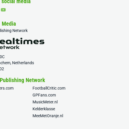
 social media
& Media
blishing Network
20C
nchem, Netherlands
02
 Publishing Network
fers.com
FootballCritic.com
GPFans.com
MusicMeter.nl
Kelderklasse
MeeMetOranje.nl