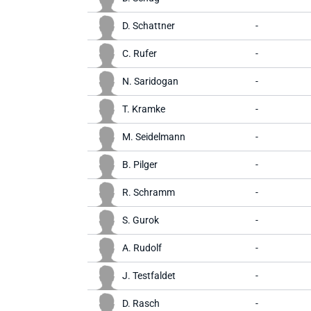
D. Schattner
-
C. Rufer
-
N. Saridogan
-
T. Kramke
-
M. Seidelmann
-
B. Pilger
-
R. Schramm
-
S. Gurok
-
A. Rudolf
-
J. Testfaldet
-
D. Rasch
-