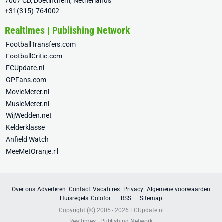
7007 CD, Doetinchem, Netherlands
+31(315)-764002
Realtimes | Publishing Network
FootballTransfers.com
FootballCritic.com
FCUpdate.nl
GPFans.com
MovieMeter.nl
MusicMeter.nl
WijWedden.net
Kelderklasse
Anfield Watch
MeeMetOranje.nl
Over ons
Adverteren
Contact
Vacatures
Privacy
Algemene voorwaarden
Huisregels
Colofon
RSS
Sitemap
Copyright (©) 2005 - 2026
FCUpdate.nl
Realtimes | Publishing Network