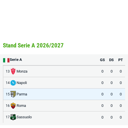
Stand Serie A 2026/2027
Serie A
GS
DS
PT
Monza
0
0
0
13
Napoli
0
0
0
14
Parma
0
0
0
15
Roma
0
0
0
16
Sassuolo
0
0
0
17