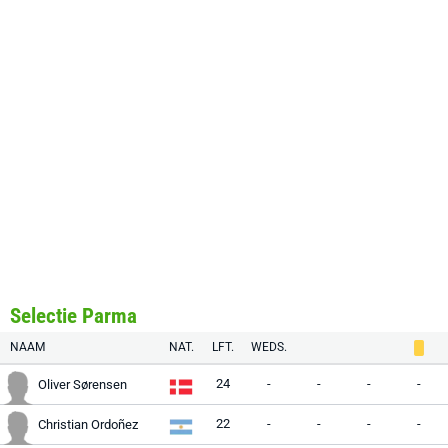
Selectie Parma
NAAM
NAT.
LFT.
WEDS.
24
-
-
-
-
Oliver Sørensen
22
-
-
-
-
Christian Ordoñez