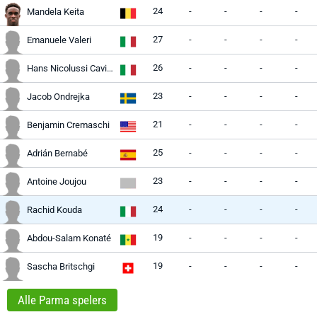
24
-
-
-
-
Mandela Keita
27
-
-
-
-
Emanuele Valeri
26
-
-
-
-
Hans Nicolussi Caviglia
23
-
-
-
-
Jacob Ondrejka
21
-
-
-
-
Benjamin Cremaschi
25
-
-
-
-
Adrián Bernabé
23
-
-
-
-
Antoine Joujou
24
-
-
-
-
Rachid Kouda
19
-
-
-
-
Abdou-Salam Konaté
19
-
-
-
-
Sascha Britschgi
Alle Parma spelers