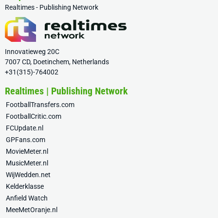
Realtimes - Publishing Network
Innovatieweg 20C
7007 CD, Doetinchem, Netherlands
+31(315)-764002
Realtimes | Publishing Network
FootballTransfers.com
FootballCritic.com
FCUpdate.nl
GPFans.com
MovieMeter.nl
MusicMeter.nl
WijWedden.net
Kelderklasse
Anfield Watch
MeeMetOranje.nl