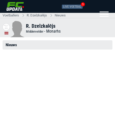
5
LIVE VOETBAL
Voetballers
R. Dzelzkalējs
Nieuws
R. Dzelzkalējs
-
Monarhs
Middenvelder
Nieuws