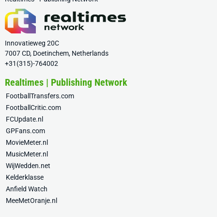
Innovatieweg 20C
7007 CD, Doetinchem, Netherlands
+31(315)-764002
Realtimes | Publishing Network
FootballTransfers.com
FootballCritic.com
FCUpdate.nl
GPFans.com
MovieMeter.nl
MusicMeter.nl
WijWedden.net
Kelderklasse
Anfield Watch
MeeMetOranje.nl