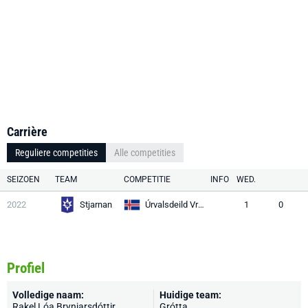
Carrière
Reguliere competities
Alle competities
SEIZOEN
TEAM
COMPETITIE
INFO
WED.
2022
Stjarnan
Úrvalsdeild Vrouwen
1
0
Profiel
Volledige naam:
Huidige team:
Rakel Lóa Brynj­ars­dótt­ir
Grótta