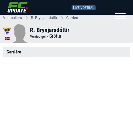
LIVE VOETBAL
Voetballers
R. Brynj­ars­dótt­ir
Carrière
R. Brynj­ars­dótt­ir
-
Grótta
Verdediger
Carrière