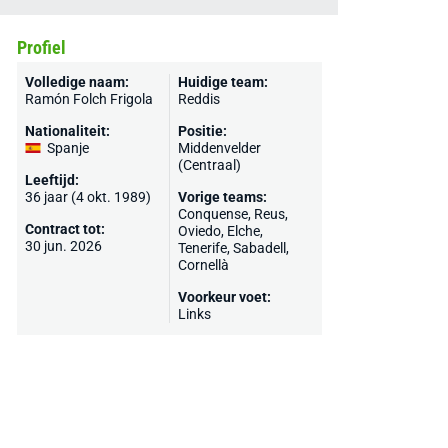
Profiel
Volledige naam:
Huidige team:
Ramón Folch Frigola
Reddis
Nationaliteit:
Positie:
Spanje
Middenvelder
(Centraal)
Leeftijd:
36 jaar (4 okt. 1989)
Vorige teams:
Conquense
, Reus,
Contract tot:
Oviedo
,
Elche
,
30 jun. 2026
Tenerife
,
Sabadell
,
Cornellà
Voorkeur voet:
Links