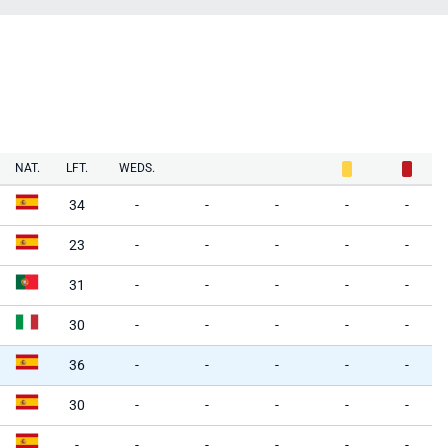
NAT.
LFT.
WEDS.
34
-
-
-
-
-
23
-
-
-
-
-
31
-
-
-
-
-
30
-
-
-
-
-
36
-
-
-
-
-
30
-
-
-
-
-
-
-
-
-
-
-