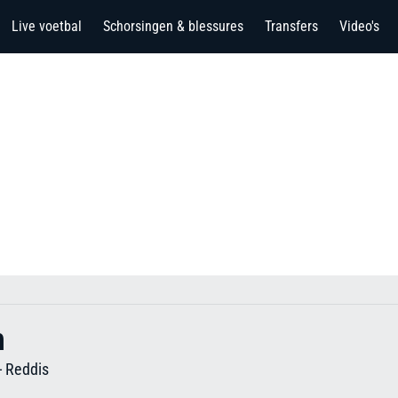
Live voetbal
Schorsingen & blessures
Transfers
Video's
h
-
Reddis