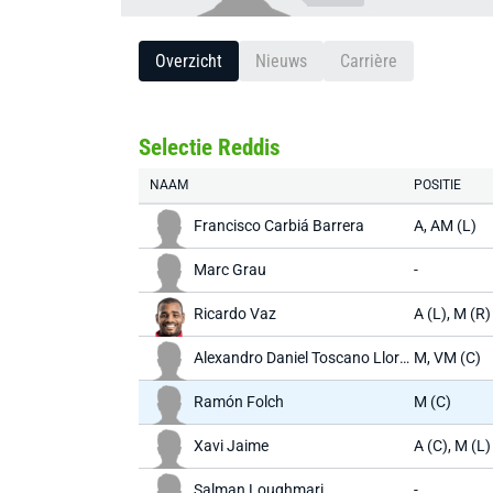
Overzicht
Nieuws
Carrière
Selectie Reddis
NAAM
POSITIE
Francisco Carbiá Barrera
A, AM (L)
Marc Grau
-
Ricardo Vaz
A (L), M (R)
Alexandro Daniel Toscano Llordal
M, VM (C)
Ramón Folch
M (C)
Xavi Jaime
A (C), M (L)
Salman Loughmari
-