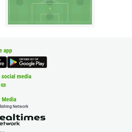
e app
 social media
& Media
blishing Network