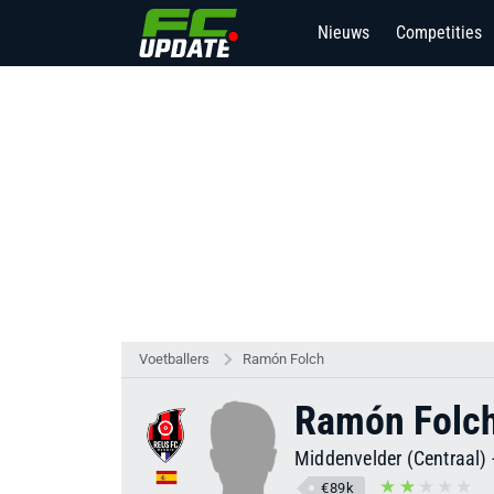
Nieuws
Competities
Voetballers
Ramón Folch
Ramón Folc
Middenvelder (Centraal)
€89k