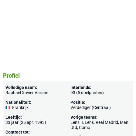
Profiel
Volledige naam:
Interlands:
Raphaël Xavier Varane
93 (5 doelpunten)
Nationaliteit:
Positie:
Frankrijk
Verdediger (Centraal)
Leeftijd:
Vorige teams:
33 jaar (25 apr. 1993)
Lens II,
Lens
,
Real Madrid
,
Man
Utd
,
Como
Contract tot: