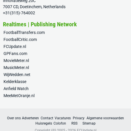
Innovatieweg 20C
7007 CD, Doetinchem, Netherlands
+31(315)-764002
Realtimes | Publishing Network
FootballTransfers.com
FootballCritic.com
FCUpdate.nl
GPFans.com
MovieMeter.nl
MusicMeter.nl
WijWedden.net
Kelderklasse
Anfield Watch
MeeMetOranje.nl
Over ons
Adverteren
Contact
Vacatures
Privacy
Algemene voorwaarden
Huisregels
Colofon
RSS
Sitemap
Copyright (©) 2005 - 2026
FCUpdate.nl