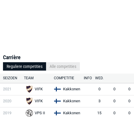
Carrière
Reguliere competities
Alle competities
SEIZOEN
TEAM
COMPETITIE
INFO
WED.
2021
VIFK
Kakkonen
0
0
0
2020
VIFK
Kakkonen
3
0
0
2019
VPS II
Kakkonen
15
0
0