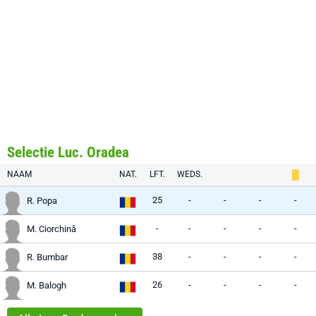
Selectie Luc. Oradea
NAAM
NAT.
LFT.
WEDS.
25
-
-
-
-
R. Popa
-
-
-
-
-
M. Ciorchină
38
-
-
-
-
R. Bumbar
26
-
-
-
-
M. Balogh