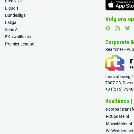
Eredivisie
Ligue 1
Bundesliga
Volg ons op
Laliga
Serie A
EK-kwalificatie
Corporate 
Premier League
Realtimes - Pu
Innovatieweg 
7007 CD, Doeti
+31(315)-7640
Realtimes |
FootballTrans
FCUpdate.nl
MovieMeter.nl
WijWedden.net