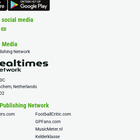
 social media
& Media
blishing Network
20C
nchem, Netherlands
02
 Publishing Network
fers.com
FootballCritic.com
GPFans.com
MusicMeter.nl
Kelderklasse