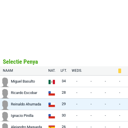
Selectie Penya
NAAM
NAT.
LFT.
WEDS.
34
-
-
-
-
Miguel Basulto
28
-
-
-
-
Ricardo Escobar
29
-
-
-
-
Reinaldo Ahumada
30
-
-
-
-
Ignacio Pinilla
26
-
-
-
-
Alejandro Maqueda