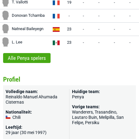
T. Vallotti
19
-
-
-
-
Donovan Tchamba
-
-
-
-
-
Natneal Baileyegn
23
-
-
-
-
L. Lee
23
-
-
-
-
Alle Penya spelers
Profiel
Volledige naam:
Huidige team:
Reinaldo Manuel Ahumada
Penya
Cisternas
Vorige teams:
Nationaliteit:
Wanderers, Trasandino,
Chili
Lautaro Buin, Melipilla, San
Felipe, Persiku
Leeftijd:
29 jaar (30 mei 1997)