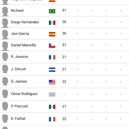
31
-
-
-
-
Richard
26
-
-
-
-
Diego Hernández
26
-
-
-
-
Javi García
31
-
-
-
-
Daniel Mansilla
R. Jourson
21
-
-
-
-
J. Sincuir
21
-
-
-
-
Á. Jaimes
22
-
-
-
-
César Rodríguez
-
-
-
-
-
P. Pascual
21
-
-
-
-
D. Farhat
22
-
-
-
-