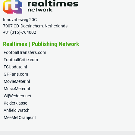
Innovatieweg 20C
7007 CD, Doetinchem, Netherlands
+31(315)-764002
Realtimes | Publishing Network
FootballTransfers.com
FootballCritic.com
FCUpdate.nl
GPFans.com
MovieMeter.nl
MusicMeter.nl
WijWedden.net
Kelderklasse
Anfield Watch
MeeMetOranje.nl