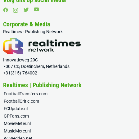
Volg ons op social media
Corporate & Media
Realtimes - Publishing Network
Innovatieweg 20C
7007 CD, Doetinchem, Netherlands
+31(315)-764002
Realtimes | Publishing Network
FootballTransfers.com
FootballCritic.com
FCUpdate.nl
GPFans.com
MovieMeter.nl
MusicMeter.nl
WijWedden.net