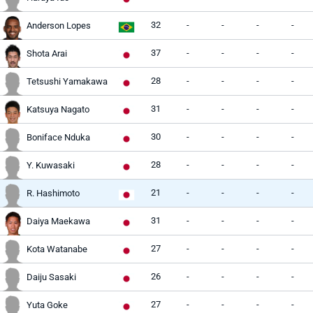
32
-
-
-
-
Anderson Lopes
37
-
-
-
-
Shota Arai
28
-
-
-
-
Tetsushi Yamakawa
31
-
-
-
-
Katsuya Nagato
30
-
-
-
-
Boniface Nduka
28
-
-
-
-
Y. Kuwasaki
21
-
-
-
-
R. Hashimoto
31
-
-
-
-
Daiya Maekawa
27
-
-
-
-
Kota Watanabe
26
-
-
-
-
Daiju Sasaki
27
-
-
-
-
Yuta Goke