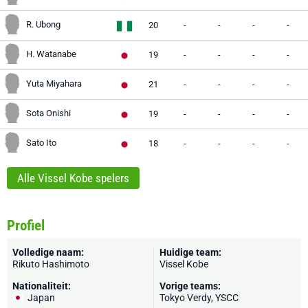
R. Ubong
20
-
-
-
-
H. Watanabe
19
-
-
-
-
Yuta Miyahara
21
-
-
-
-
Sota Onishi
19
-
-
-
-
Sato Ito
18
-
-
-
-
Alle Vissel Kobe spelers
Profiel
Volledige naam:
Huidige team:
Rikuto Hashimoto
Vissel Kobe
Nationaliteit:
Vorige teams:
Japan
Tokyo Verdy, YSCC