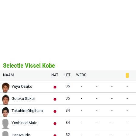
Selectie Vissel Kobe
NAAM
NAT.
LFT.
WEDS.
36
-
-
-
-
Yuya Osako
35
-
-
-
-
Gotoku Sakai
34
-
-
-
-
Takahiro Ohgihara
34
-
-
-
-
Yoshinori Muto
32
-
-
-
-
Haruya Ide