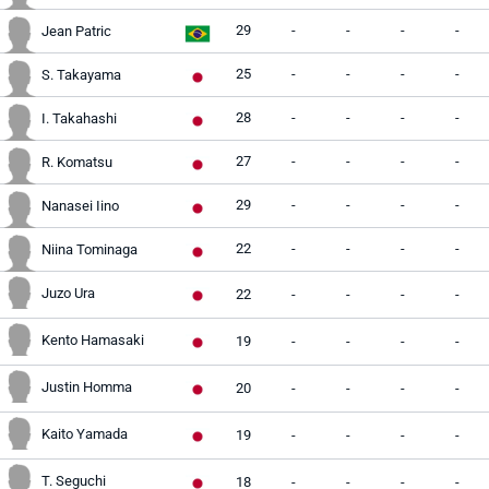
29
-
-
-
-
Jean Patric
25
-
-
-
-
S. Takayama
28
-
-
-
-
I. Takahashi
27
-
-
-
-
R. Komatsu
29
-
-
-
-
Nanasei Iino
22
-
-
-
-
Niina Tominaga
Juzo Ura
22
-
-
-
-
Kento Hamasaki
19
-
-
-
-
Justin Homma
20
-
-
-
-
Kaito Yamada
19
-
-
-
-
T. Seguchi
18
-
-
-
-