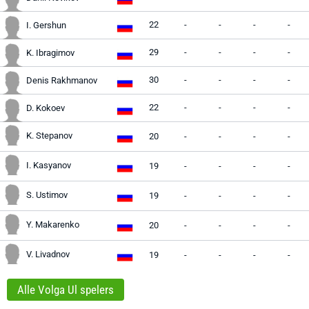
22
-
-
-
-
I. Gershun
29
-
-
-
-
K. Ibragimov
30
-
-
-
-
Denis Rakhmanov
22
-
-
-
-
D. Kokoev
K. Stepanov
20
-
-
-
-
I. Kasyanov
19
-
-
-
-
S. Ustimov
19
-
-
-
-
Y. Makarenko
20
-
-
-
-
V. Livadnov
19
-
-
-
-
Alle Volga Ul spelers