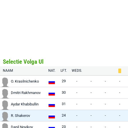
Selectie Volga Ul
NAAM
NAT.
LFT.
WEDS.
29
-
-
-
-
O. Krasilnichenko
30
-
-
-
-
Dmitri Rakhmanov
31
-
-
-
-
Aydar Khabibullin
24
-
-
-
-
R. Shakerov
23
-
-
-
-
Danil Novikov