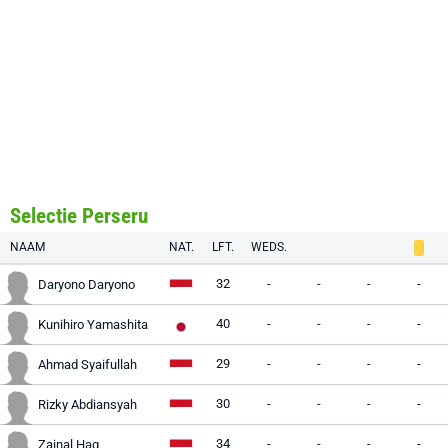
Selectie Perseru
NAAM
NAT.
LFT.
WEDS.
32
-
-
-
-
Daryono Daryono
40
-
-
-
-
Kunihiro Yamashita
29
-
-
-
-
Ahmad Syaifullah
30
-
-
-
-
Rizky Abdiansyah
34
-
-
-
-
Zainal Haq