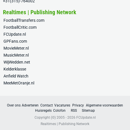
+31(315)-764002
Realtimes | Publishing Network
FootballTransfers.com
FootballCritic.com
FCUpdate.nl
GPFans.com
MovieMeter.nl
MusicMeter.nl
WijWedden.net
Kelderklasse
Anfield Watch
MeeMetOranje.nl
Over ons
Adverteren
Contact
Vacatures
Privacy
Algemene voorwaarden
Huisregels
Colofon
RSS
Sitemap
Copyright (©) 2005 - 2026
FCUpdate.nl
Realtimes | Publishing Network