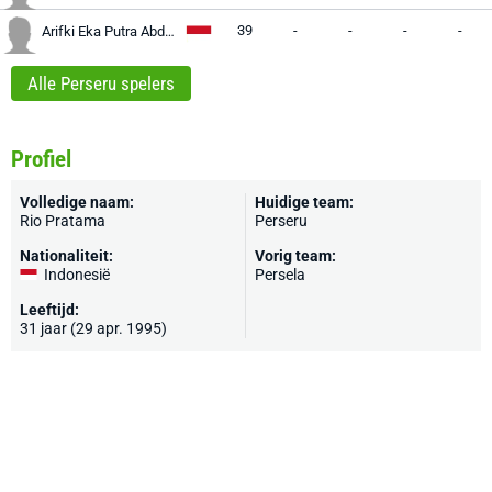
39
-
-
-
-
Arifki Eka Putra Abdullah
Alle Perseru spelers
Profiel
Volledige naam:
Huidige team:
Rio Pratama
Perseru
Nationaliteit:
Vorig team:
Indonesië
Persela
Leeftijd:
31 jaar (29 apr. 1995)