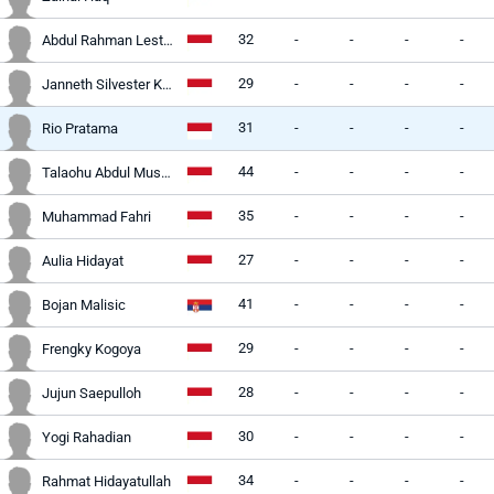
32
-
-
-
-
Abdul Rahman Lestaluhu
29
-
-
-
-
Janneth Silvester Kamare
31
-
-
-
-
Rio Pratama
44
-
-
-
-
Talaohu Abdul Musafri
35
-
-
-
-
Muhammad Fahri
27
-
-
-
-
Aulia Hidayat
41
-
-
-
-
Bojan Malisic
29
-
-
-
-
Frengky Kogoya
28
-
-
-
-
Jujun Saepulloh
30
-
-
-
-
Yogi Rahadian
34
-
-
-
-
Rahmat Hidayatullah