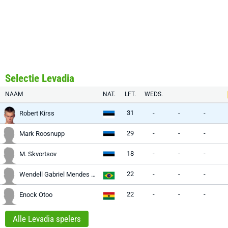
Selectie Levadia
NAAM
NAT.
LFT.
WEDS.
31
-
-
-
Robert Kirss
29
-
-
-
Mark Roosnupp
18
-
-
-
M. Skvortsov
22
-
-
-
Wendell Gabriel Mendes Craveiro
22
-
-
-
Enock Otoo
Alle Levadia spelers