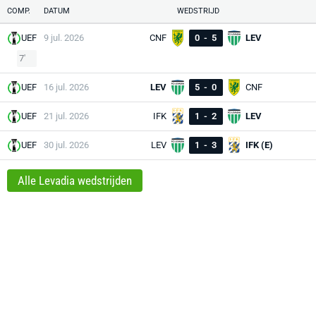
COMP.
DATUM
WEDSTRIJD
UEF
9 jul. 2026
CNF
0
-
5
LEV
7'
UEF
16 jul. 2026
LEV
5
-
0
CNF
UEF
21 jul. 2026
IFK
1
-
2
LEV
UEF
30 jul. 2026
LEV
1
-
3
IFK (E)
Alle Levadia wedstrijden