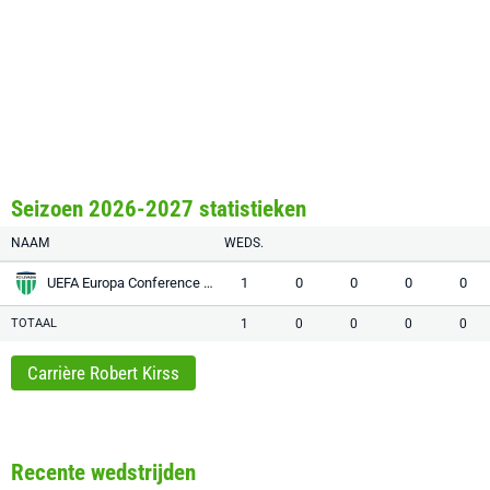
Seizoen 2026-2027 statistieken
NAAM
WEDS.
UEFA Europa Conference League
1
0
0
0
0
TOTAAL
1
0
0
0
0
Carrière Robert Kirss
Recente wedstrijden