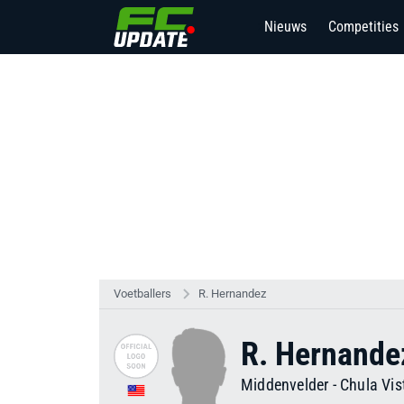
Nieuws
Competities
2
Voetballers
R. Hernandez
R. Hernande
Middenvelder
-
Chula Vis