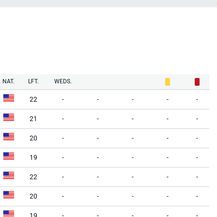
NAT.
LFT.
WEDS.
22
-
-
-
-
-
21
-
-
-
-
-
20
-
-
-
-
-
19
-
-
-
-
-
22
-
-
-
-
-
20
-
-
-
-
-
19
-
-
-
-
-