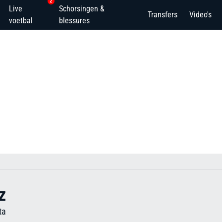
2
Live
Schorsingen &
Transfers
Video's
voetbal
blessures
z
ta