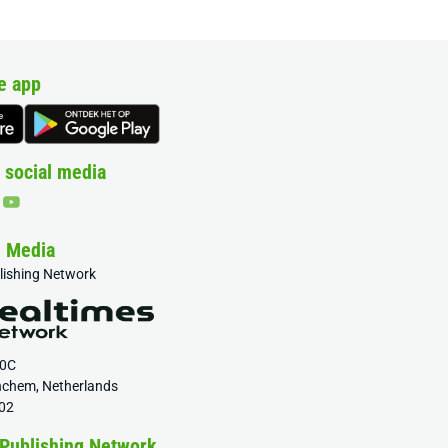
e app
 social media
& Media
blishing Network
20C
nchem, Netherlands
02
 Publishing Network